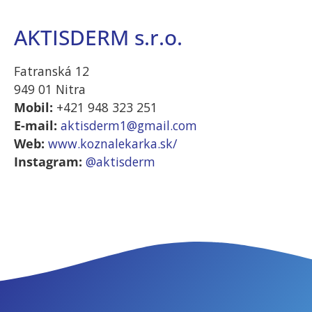
AKTISDERM s.r.o.
Štatistiky
Aby sme
Fatranská 12
mohli
zlepšiť
949 01 Nitra
funkčnosť a
Mobil:
+421 948 323 251
štruktúru
E-mail:
aktisderm1@gmail.com
webovej
Web:
www.koznalekarka.sk/
stránky na
Instagram:
@aktisderm
základe
spôsobu
používania
webovej
stránky.
Používateľská
spokojnosť