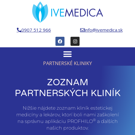
0907 512 966
info@ivemedica.sk
PARTNERSKÉ KLINIKY
ZOZNAM
PARTNERSKÝCH KLINÍK
Nižšie nájdete zoznam kliník estetickej
medicíny a lekárov, ktorí boli nami zaškolení
®
na správnu aplikáciu PROFHILO
a ďalších
našich produktov.