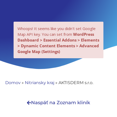
Whoops! It seems like you didn't set Google
Map API key. You can set from
WordPress
Dashboard > Essential Addons > Elements
> Dynamic Content Elements > Advanced
Google Map (Settings)
Nevyhnutné
Tieto súbory
cookie nie sú
Domov
»
Nitriansky kraj
»
AKTISDERM s.r.o.
voliteľné. Sú
potrebné pre
fungovanie
Naspäť na Zoznam kliník
webovej
stránky.