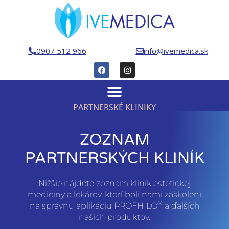
0907 512 966
info@ivemedica.sk
PARTNERSKÉ KLINIKY
ZOZNAM
PARTNERSKÝCH KLINÍK
Nižšie nájdete zoznam kliník estetickej
medicíny a lekárov, ktorí boli nami zaškolení
®
na správnu aplikáciu PROFHILO
a ďalších
našich produktov.