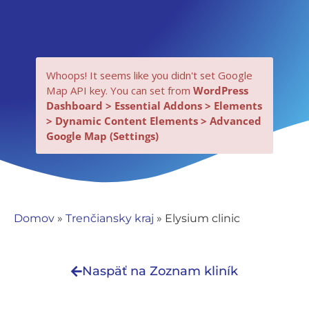
Whoops! It seems like you didn't set Google
Map API key. You can set from
WordPress
Dashboard > Essential Addons > Elements
> Dynamic Content Elements > Advanced
Google Map (Settings)
Nevyhnutné
Tieto súbory
cookie nie sú
Domov
»
Trenčiansky kraj
»
Elysium clinic
voliteľné. Sú
potrebné pre
fungovanie
Naspäť na Zoznam kliník
webovej
stránky.