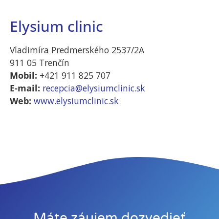
Elysium clinic
Štatistiky
Aby sme
Vladimíra Predmerského 2537/2A
mohli
zlepšiť
911 05 Trenčín
funkčnosť a
Mobil:
+421 911 825 707
štruktúru
E-mail:
recepcia@elysiumclinic.sk
webovej
Web:
www.elysiumclinic.sk
stránky na
základe
spôsobu
používania
webovej
stránky.
Používateľská
spokojnosť
Máte záujem dozvedieť