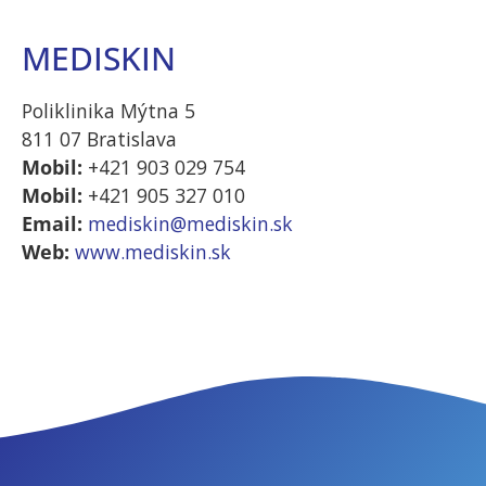
MEDISKIN
Štatistiky
Aby sme
Poliklinika Mýtna 5
mohli
zlepšiť
811 07 Bratislava
funkčnosť a
Mobil:
+421 903 029 754
štruktúru
Mobil:
+421 905 327 010
webovej
Email:
mediskin@mediskin.sk
stránky na
Web:
www.mediskin.sk
základe
spôsobu
používania
webovej
stránky.
Používateľská
spokojnosť