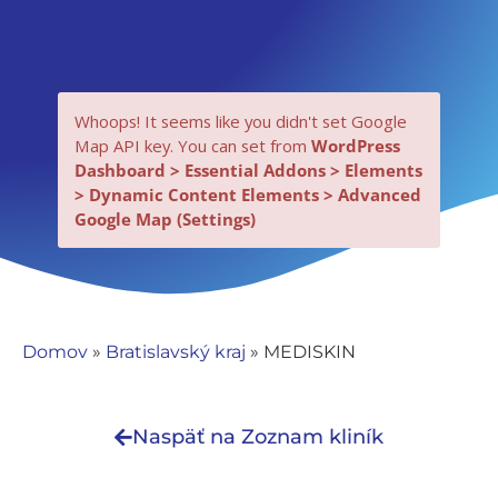
Whoops! It seems like you didn't set Google
Map API key. You can set from
WordPress
Dashboard > Essential Addons > Elements
> Dynamic Content Elements > Advanced
Google Map (Settings)
Nevyhnutné
Tieto súbory
cookie nie sú
Domov
»
Bratislavský kraj
»
MEDISKIN
voliteľné. Sú
potrebné pre
fungovanie
Naspäť na Zoznam kliník
webovej
stránky.