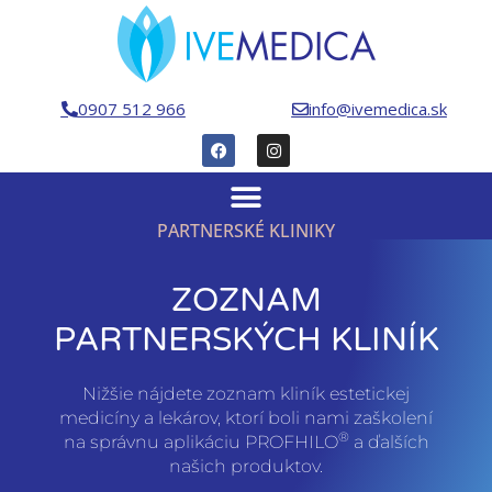
0907 512 966
info@ivemedica.sk
PARTNERSKÉ KLINIKY
ZOZNAM
PARTNERSKÝCH KLINÍK
Nižšie nájdete zoznam kliník estetickej
medicíny a lekárov, ktorí boli nami zaškolení
®
na správnu aplikáciu PROFHILO
a ďalších
našich produktov.