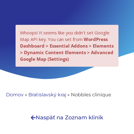
Whoops! It seems like you didn't set Google
Map API key. You can set from
WordPress
Dashboard > Essential Addons > Elements
> Dynamic Content Elements > Advanced
Google Map (Settings)
Nevyhnutné
Tieto súbory
cookie nie sú
Domov
»
Bratislavský kraj
»
Nobbles clinique
voliteľné. Sú
potrebné pre
fungovanie
Naspäť na Zoznam kliník
webovej
stránky.