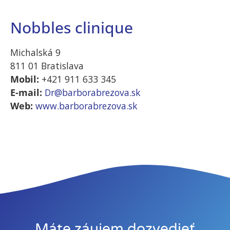
Nobbles clinique
Štatistiky
Aby sme
Michalská 9
mohli
zlepšiť
811 01 Bratislava
funkčnosť a
Mobil:
+421 911 633 345
štruktúru
E-mail:
Dr@barborabrezova.sk
webovej
Web:
www.barborabrezova.s
k
stránky na
základe
spôsobu
používania
webovej
stránky.
Používateľská
spokojnosť
Máte záujem dozvedieť