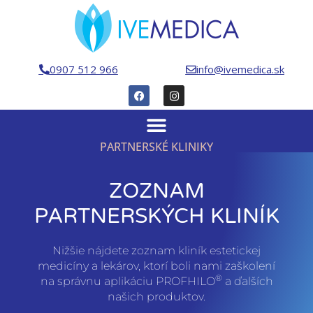
0907 512 966
info@ivemedica.sk
PARTNERSKÉ KLINIKY
ZOZNAM
PARTNERSKÝCH KLINÍK
Nižšie nájdete zoznam kliník estetickej
medicíny a lekárov, ktorí boli nami zaškolení
®
na správnu aplikáciu PROFHILO
a ďalších
našich produktov.