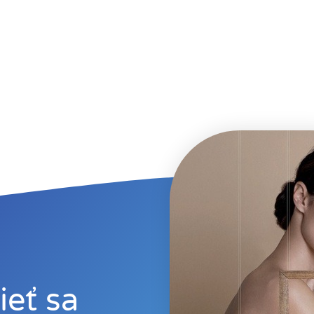
Štatistiky
Aby sme
mohli
zlepšiť
funkčnosť a
štruktúru
webovej
stránky na
základe
spôsobu
používania
webovej
stránky.
Používateľská
eť sa
spokojnosť