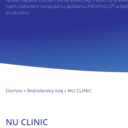
Nižšie nájdete zoznam kliník estetickej medicíny a lekáro
®
nami zaškolení na správnu aplikáciu PROFHILO
a ďal
produktov.
Domov
»
Bratislavský kraj
»
NU CLINIC
NU CLINIC